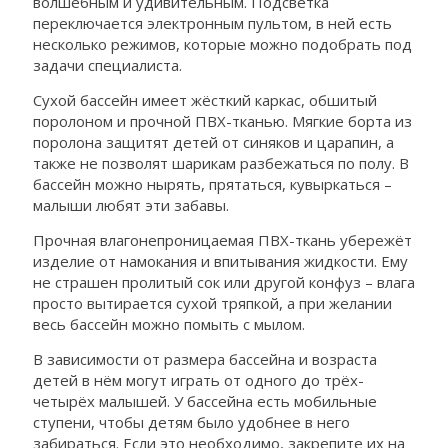
волшебным и удивительным. Подсветка
переключается электронным пультом, в ней есть
несколько режимов, которые можно подобрать под
задачи специалиста.
Сухой бассейн имеет жёсткий каркас, обшитый
поролоном и прочной ПВХ-тканью. Мягкие борта из
поролона защитят детей от синяков и царапин, а
также не позволят шарикам разбежаться по полу. В
бассейн можно нырять, прятаться, кувыркаться –
малыши любят эти забавы.
Прочная влагонепроницаемая ПВХ-ткань убережёт
изделие от намокания и впитывания жидкости. Ему
не страшен пролитый сок или другой конфуз – влага
просто вытирается сухой тряпкой, а при желании
весь бассейн можно помыть с мылом.
В зависимости от размера бассейна и возраста
детей в нём могут играть от одного до трёх-
четырёх малышей. У бассейна есть мобильные
ступени, чтобы детям было удобнее в него
забираться. Если это необходимо, закрепите их на