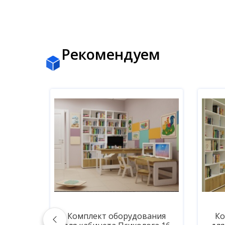
Рекомендуем
ания
Комплект оборудования
Ко