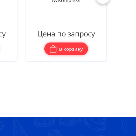
AVKompleks
су
Цена по запросу
Це
В корзину