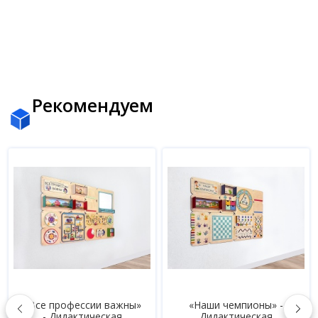
Рекомендуем
Все профессии важны»
«Наши чемпионы» -
«По
- Дидактическая
Дидактическая
ми